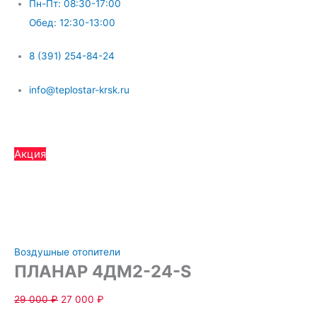
Пн-Пт: 08:30-17:00
Обед: 12:30-13:00
8 (391) 254-84-24
info@teplostar-krsk.ru
Меню
Акция
Воздушные отопители
ПЛАНАР 4ДМ2-24-S
29 000
₽
27 000
₽