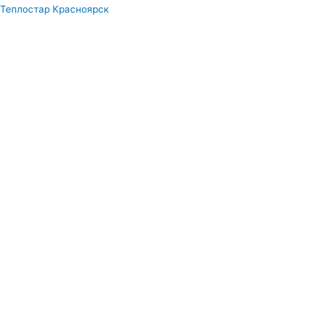
Перейти
Теплостар Красноярск
к
содержимому