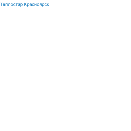
Перейти
Меню
Теплостар Красноярск
к
содержимому