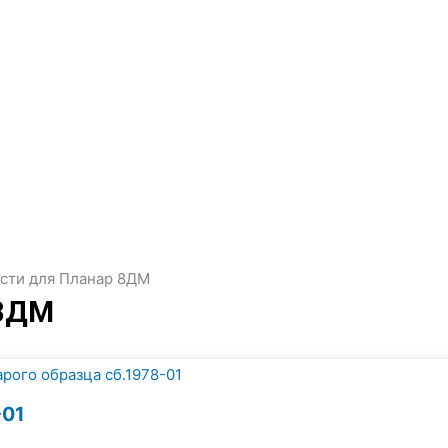
асти для Планар 8ДМ
8ДМ
-01